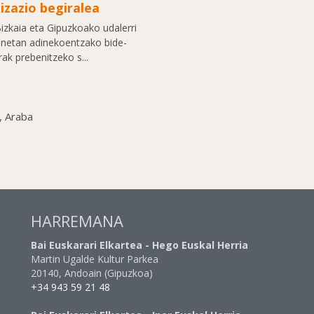
izazio begiralea
izkaia eta Gipuzkoako udalerri
inetan adinekoentzako bide-
ak prebenitzeko s...
, Araba
HARREMANA
Bai Euskarari Elkartea - Hego Euskal Herria
Martin Ugalde Kultur Parkea
20140, Andoain (Gipuzkoa)
+34 943 59 21 48