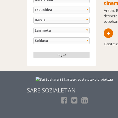
dinam
Eskualdea
Araba, B
desberd
Herria
ezbeharr
Lan mota
+
Soldata
Gasteiz
Iragazi
SARE SOZIALETAN