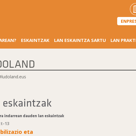
ENPRE
SAREAN?
ESKAINTZAK
LAN ESKAINTZA SARTU
LAN PRAKT
DOLAND
ludoland.eus
 eskaintzak
ra indarrean dauden lan eskaintzak
zt-13
bilizazio eta