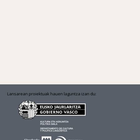
Lansarean proiektuak hauen laguntza izan du: