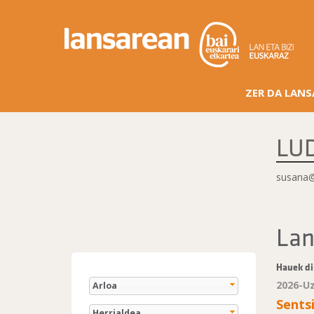
ZER DA LAN
LU
susana@
Lan
Hauek di
2026-U
Arloa
Sentsi
Herrialdea