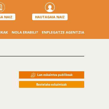
HAUTAGAIA NAIZ
SA NAIZ
IKAK
NOLA ERABILI?
ENPLEGATZE AGENTZIA
Lan eskaintza publikoak
Bestelako eskaintzak