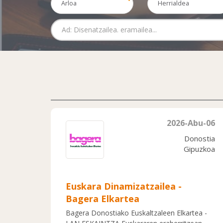
Arloa
Herrialdea
2026-Abu-06
Donostia
Gipuzkoa
Euskara Dinamizatzailea -
Bagera Elkartea
Bagera Donostiako Euskaltzaleen Elkartea -