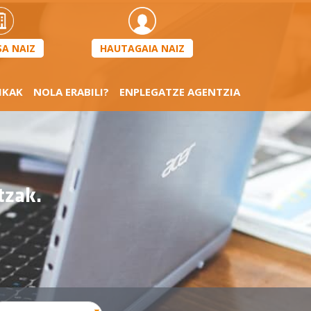
HAUTAGAIA NAIZ
SA NAIZ
IKAK
NOLA ERABILI?
ENPLEGATZE AGENTZIA
tzak.