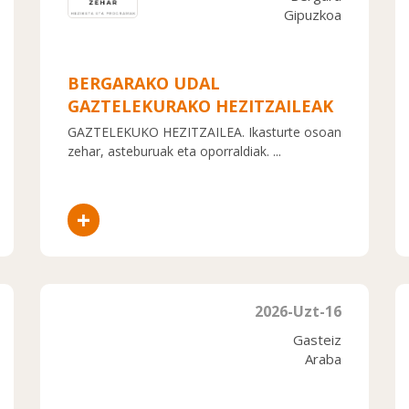
Gipuzkoa
BERGARAKO UDAL
GAZTELEKURAKO HEZITZAILEAK
GAZTELEKUKO HEZITZAILEA. Ikasturte osoan
zehar, asteburuak eta oporraldiak. ...
+
2026-Uzt-16
Gasteiz
Araba