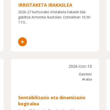
IRRISTAKETA IRAKASLEA
2026-27 kurtsorako irristaketa irakasle bila
gabiltza Armentia Ikastolan. Ostiraletan 16:30-
17:3...
+
2026-Uzt-13
Gasteiz
Araba
Sentsibilizazio eta dinamizazio
begiralea