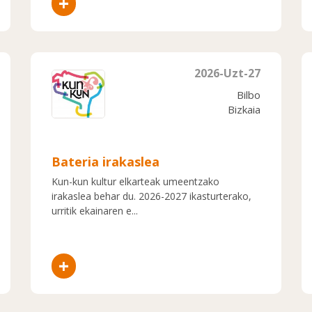
+
2026-Uzt-27
Bilbo
Bizkaia
Bateria irakaslea
Kun-kun kultur elkarteak umeentzako
irakaslea behar du. 2026-2027 ikasturterako,
urritik ekainaren e...
+