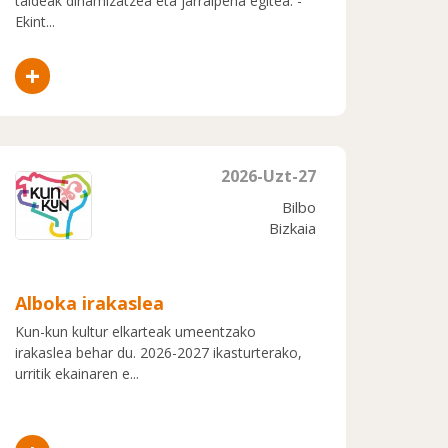
taldeak dinamizatzea eta jarraipena egitea. -
Ekint...
+
2026-Uzt-27
Bilbo
Bizkaia
Alboka irakaslea
Kun-kun kultur elkarteak umeentzako
irakaslea behar du. 2026-2027 ikasturterako,
urritik ekainaren e...