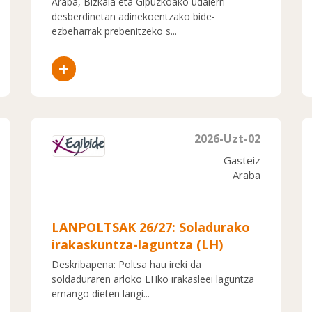
Araba, Bizkaia eta Gipuzkoako udalerri
desberdinetan adinekoentzako bide-
ezbeharrak prebenitzeko s...
+
2026-Uzt-02
Gasteiz
Araba
LANPOLTSAK 26/27: Soladurako
irakaskuntza-laguntza (LH)
Deskribapena: Poltsa hau ireki da
soldaduraren arloko LHko irakasleei laguntza
emango dieten langi...