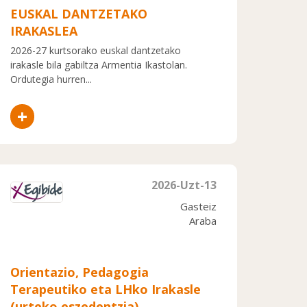
EUSKAL DANTZETAKO
IRAKASLEA
2026-27 kurtsorako euskal dantzetako
irakasle bila gabiltza Armentia Ikastolan.
Ordutegia hurren...
+
2026-Uzt-13
Gasteiz
Araba
Orientazio, Pedagogia
Terapeutiko eta LHko Irakasle
(urteko eszedentzia)