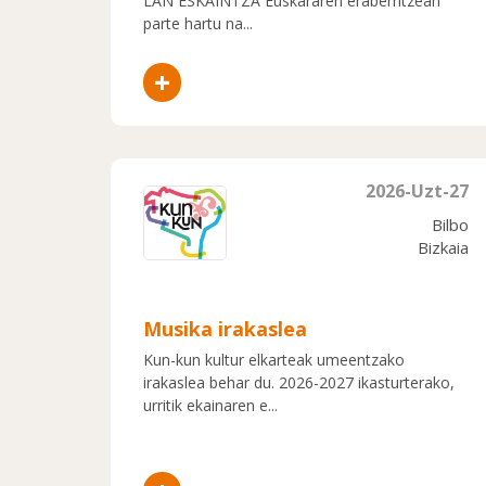
LAN ESKAINTZA Euskararen eraberritzean
parte hartu na...
+
2026-Uzt-27
Bilbo
Bizkaia
Musika irakaslea
Kun-kun kultur elkarteak umeentzako
irakaslea behar du. 2026-2027 ikasturterako,
urritik ekainaren e...