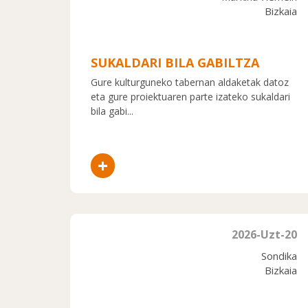
Bizkaia
SUKALDARI BILA GABILTZA
Gure kulturguneko tabernan aldaketak datoz
eta gure proiektuaren parte izateko sukaldari
bila gabi...
+
2026-Uzt-20
Sondika
Bizkaia