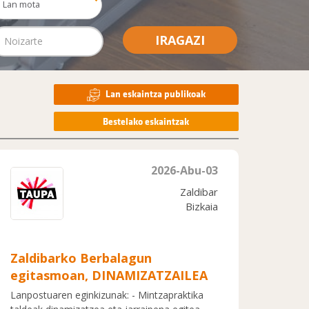
Lan mota
IRAGAZI
Lan eskaintza publikoak
Bestelako eskaintzak
2026-Abu-03
Zaldibar
Bizkaia
Zaldibarko Berbalagun
egitasmoan, DINAMIZATZAILEA
Lanpostuaren eginkizunak: - Mintzapraktika