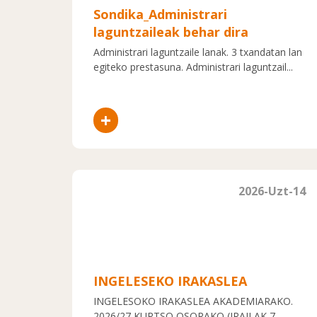
Sondika_Administrari
laguntzaileak behar dira
Administrari laguntzaile lanak. 3 txandatan lan
egiteko prestasuna. Administrari laguntzail...
+
2026-Uzt-14
INGELESEKO IRAKASLEA
INGELESOKO IRAKASLEA AKADEMIARAKO.
2026/27 KURTSO OSORAKO (IRAILAK 7 -