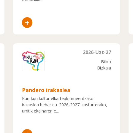
+
2026-Uzt-27
Bilbo
Bizkaia
Pandero irakaslea
Kun-kun kultur elkarteak umeentzako
irakaslea behar du. 2026-2027 ikasturterako,
urritik ekainaren e...