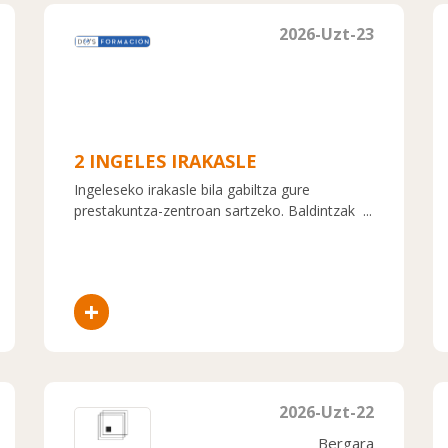
2026-Uzt-23
2 INGELES IRAKASLE
Ingeleseko irakasle bila gabiltza gure
prestakuntza-zentroan sartzeko. Baldintzak ...
+
2026-Uzt-22
Bergara