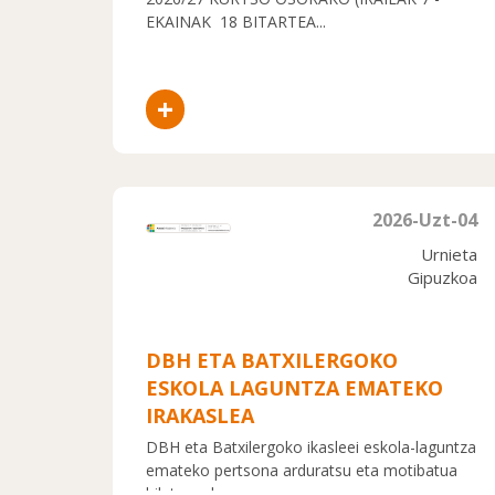
EKAINAK 18 BITARTEA...
+
2026-Uzt-04
Urnieta
Gipuzkoa
DBH ETA BATXILERGOKO
ESKOLA LAGUNTZA EMATEKO
IRAKASLEA
DBH eta Batxilergoko ikasleei eskola-laguntza
emateko pertsona arduratsu eta motibatua
bilatzen du...