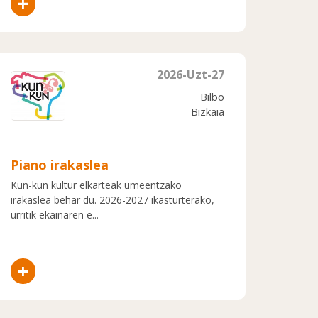
+
2026-Uzt-27
Bilbo
Bizkaia
Piano irakaslea
Kun-kun kultur elkarteak umeentzako
irakaslea behar du. 2026-2027 ikasturterako,
urritik ekainaren e...
+