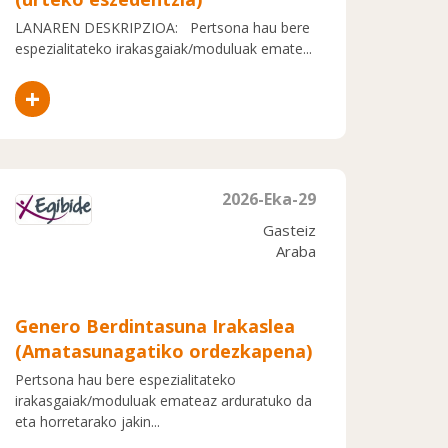
LANAREN DESKRIPZIOA: Pertsona hau bere
espezialitateko irakasgaiak/moduluak emate...
+
2026-Eka-29
Gasteiz
Araba
Genero Berdintasuna Irakaslea
(Amatasunagatiko ordezkapena)
Pertsona hau bere espezialitateko
irakasgaiak/moduluak emateaz arduratuko da
eta horretarako jakin...