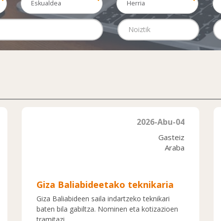
Eskualdea
Herria
2026-Abu-04
Gasteiz
Araba
Giza Baliabideetako teknikaria
Giza Baliabideen saila indartzeko teknikari
baten bila gabiltza. Nominen eta kotizazioen
tramitazi...