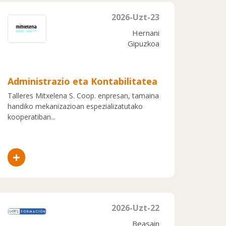
2026-Uzt-23
Hernani
Gipuzkoa
Administrazio eta Kontabilitatea
Talleres Mitxelena S. Coop. enpresan, tamaina
handiko mekanizazioan espezializatutako
kooperatiban...
+
2026-Uzt-22
Beasain