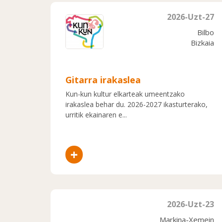
2026-Uzt-27
Bilbo
Bizkaia
Gitarra irakaslea
Kun-kun kultur elkarteak umeentzako
irakaslea behar du. 2026-2027 ikasturterako,
urritik ekainaren e...
+
2026-Uzt-23
Markina-Xemein