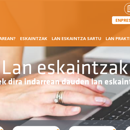
ENPRE
SAREAN?
ESKAINTZAK
LAN ESKAINTZA SARTU
LAN PRAKT
Lan eskaintzak
k dira indarrean dauden lan eskain