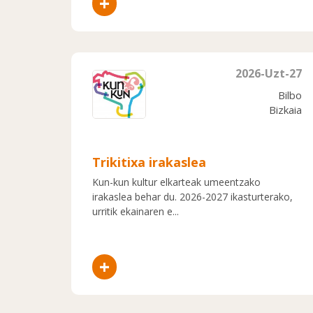
+
2026-Uzt-27
Bilbo
Bizkaia
Trikitixa irakaslea
Kun-kun kultur elkarteak umeentzako
irakaslea behar du. 2026-2027 ikasturterako,
urritik ekainaren e...
+