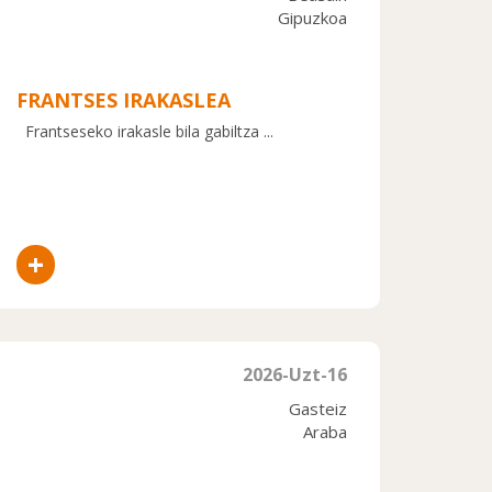
Gipuzkoa
FRANTSES IRAKASLEA
Frantseseko irakasle bila gabiltza ...
+
2026-Uzt-16
Gasteiz
Araba