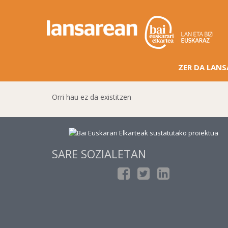
ZER DA LAN
Orri hau ez da existitzen
SARE SOZIALETAN