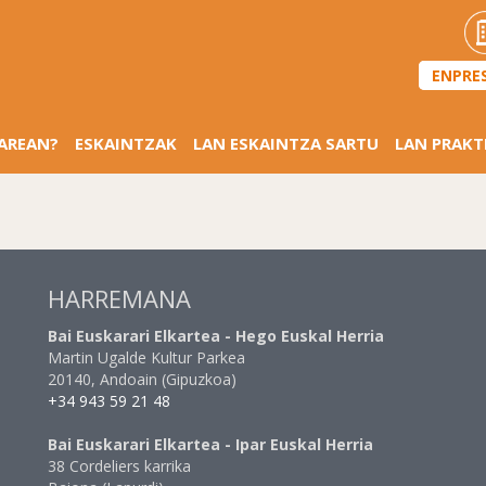
ENPRE
SAREAN?
ESKAINTZAK
LAN ESKAINTZA SARTU
LAN PRAKT
HARREMANA
Bai Euskarari Elkartea - Hego Euskal Herria
Martin Ugalde Kultur Parkea
20140, Andoain (Gipuzkoa)
+34 943 59 21 48
Bai Euskarari Elkartea - Ipar Euskal Herria
38 Cordeliers karrika