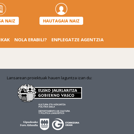
HAUTAGAIA NAIZ
SA NAIZ
IKAK
NOLA ERABILI?
ENPLEGATZE AGENTZIA
Lansarean proiektuak hauen laguntza izan du: