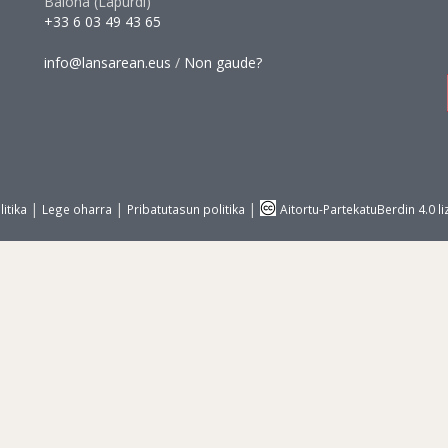
Baiona (Lapurdi)
+33 6 03 49 43 65
info@lansarean.eus
/
Non gaude?
|
|
|
itika
Lege oharra
Pribatutasun politika
Aitortu-PartekatuBerdin 4.0 li