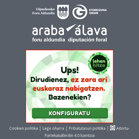
|
|
|
Cookien politika
Lege oharra
Pribatutasun politika
Aitortu-
PartekatuBerdin 4.0 lizentzia