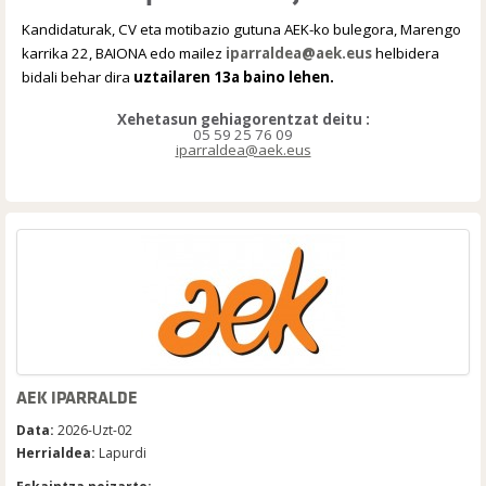
Kandidaturak, CV eta motibazio gutuna AEK-ko bulegora, Marengo
karrika 22, BAIONA
edo mailez
iparraldea@aek.eus
helbidera
bidali behar dira
uztailaren
13a
baino lehen.
Xehetasun gehiagorentzat deitu :
05 59 25 76 09
i
parraldea@aek.eus
AEK IPARRALDE
Data:
2026-Uzt-02
Herrialdea:
Lapurdi