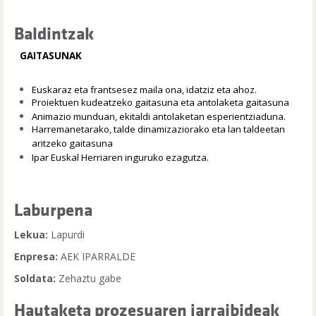
Baldintzak
GAITASUNAK
Euskaraz eta frantsesez maila ona, idatziz eta ahoz.
Proiektuen kudeatzeko gaitasuna eta antolaketa gaitasuna
Animazio munduan, ekitaldi antolaketan esperientziaduna.
Harremanetarako, talde dinamizaziorako eta lan taldeetan
aritzeko gaitasuna
Ipar Euskal Herriaren inguruko ezagutza.
Laburpena
Lekua:
Lapurdi
Enpresa:
AEK IPARRALDE
Soldata:
Zehaztu gabe
Hautaketa prozesuaren jarraibideak