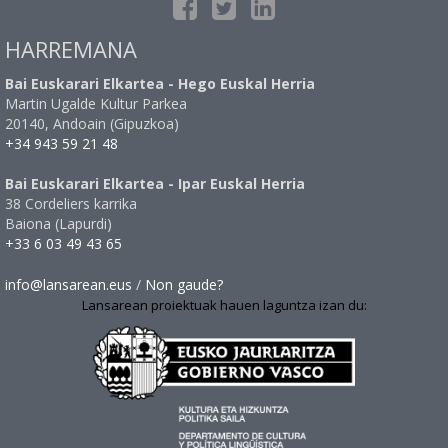
HARREMANA
Bai Euskarari Elkartea - Hego Euskal Herria
Martin Ugalde Kultur Parkea
20140, Andoain (Gipuzkoa)
+34 943 59 21 48
Bai Euskarari Elkartea - Ipar Euskal Herria
38 Cordeliers karrika
Baiona (Lapurdi)
+33 6 03 49 43 65
info@lansarean.eus
/
Non gaude?
Lansarean proiektuak hauen laguntza izan du: