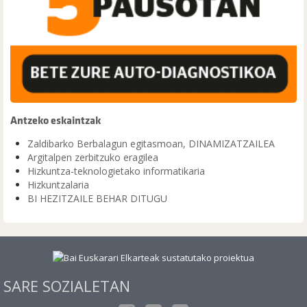
Antzeko eskaintzak
Zaldibarko Berbalagun egitasmoan, DINAMIZATZAILEA
Argitalpen zerbitzuko eragilea
Hizkuntza-teknologietako informatikaria
Hizkuntzalaria
BI HEZITZAILE BEHAR DITUGU
SARE SOZIALETAN