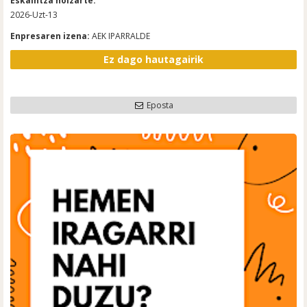
Eskaintza noizarte:
2026-Uzt-13
Enpresaren izena:
AEK IPARRALDE
Ez dago hautagairik
Eposta