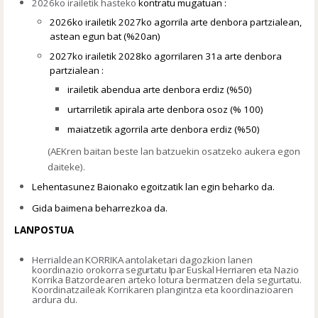
2026ko irailetik hasteko
kontratu mugatuan :
2026ko irailetik
2027ko
agorrila arte
d
enbora partzial
ean
,
astean egun bat (
%2
0
an)
202
7
ko
iraile
tik
202
8
ko
agorrilaren
31a
arte
d
enbora
partzial
ean :
irailetik abendua arte denbora erdiz (%50)
urtarriletik apirala arte denbora osoz (
% 10
0)
maiatzetik agorrila arte denbora erdiz (%50)
(AEKren baitan beste lan batzuekin osatzeko aukera egon
daiteke).
Lehentasunez Baionako egoitzatik lan egin beharko da.
Gida baimena
beharrezkoa da.
LANPOSTUA
Herrialdean
KORRIKA
antolaketari
dagozkion
lanen
koordinazio
orokorra
segurtatu
I
par Euskal Herria
ren
eta
Nazio
Korrika Batzordeare
n
arteko lotura bermatzen dela
segurtatu
.
Koordinatzaileak Korrikaren plangintza eta koordinazioaren
ardura du.