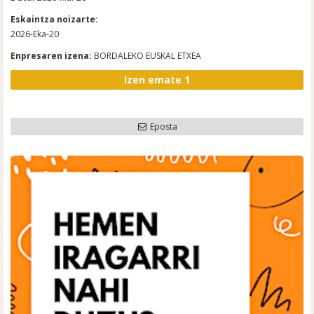
Eskaintza noizarte:
2026-Eka-20
Enpresaren izena:
BORDALEKO EUSKAL ETXEA
Izen emate 1
Eposta