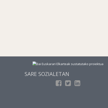
SARE SOZIALETAN