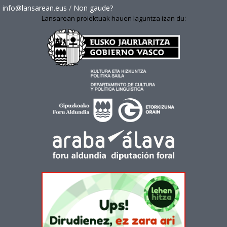
info@lansarean.eus
/
Non gaude?
Lansarean proiektuak hauen laguntza izan du: