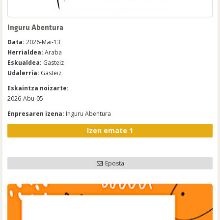
Inguru Abentura
Data:
2026-Mai-13
Herrialdea:
Araba
Eskualdea:
Gasteiz
Udalerria:
Gasteiz
Eskaintza noizarte:
2026-Abu-05
Enpresaren izena:
Inguru Abentura
Izen emate 1
Eposta