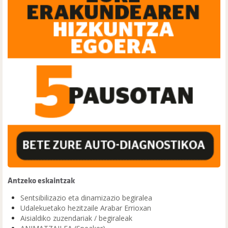
Antzeko eskaintzak
Sentsibilizazio eta dinamizazio begiralea
Udalekuetako hezitzaile Arabar Errioxan
Aisialdiko zuzendariak / begiraleak