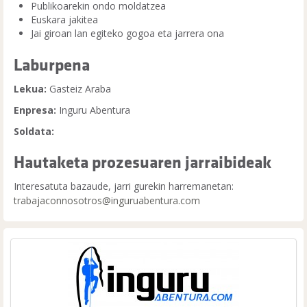
Publikoarekin ondo moldatzea
Euskara jakitea
Jai giroan lan egiteko gogoa eta jarrera ona
Laburpena
Lekua:
Gasteiz Araba
Enpresa:
Inguru Abentura
Soldata:
Hautaketa prozesuaren jarraibideak
Interesatuta bazaude, jarri gurekin harremanetan:
trabajaconnosotros@inguruabentura.com