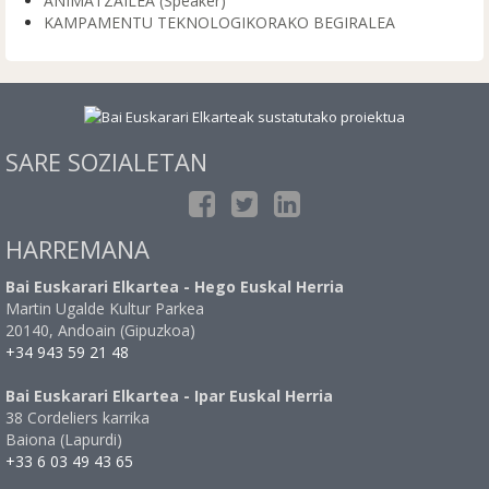
ANIMATZAILEA (Speaker)
KAMPAMENTU TEKNOLOGIKORAKO BEGIRALEA
SARE SOZIALETAN
HARREMANA
Bai Euskarari Elkartea - Hego Euskal Herria
Martin Ugalde Kultur Parkea
20140, Andoain (Gipuzkoa)
+34 943 59 21 48
Bai Euskarari Elkartea - Ipar Euskal Herria
38 Cordeliers karrika
Baiona (Lapurdi)
+33 6 03 49 43 65