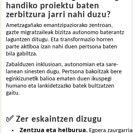
handiko proiektu baten
zerbitzura jarri nahi duzu?
Ametzagañako emantzipaziorako zentroan,
gazte migratzaileak bizitza autonomo baterantz
laguntzen ditugu. Eta transformazio horren
parte aktiboa izan nahi duen pertsona baten
bila gabiltza.
Zabalduzen inklusioan, autonomian eta sare-
lanean sinesten dugu. Pertsona bakoitzak bere
eginkizunetik balioa ematen duen ikuspegi
humano eta lankidetzazko batek bultzatzen
gaitu.
✅ Zer eskaintzen dizugu
Zentzua eta helburua.
Egoera zaurgarria