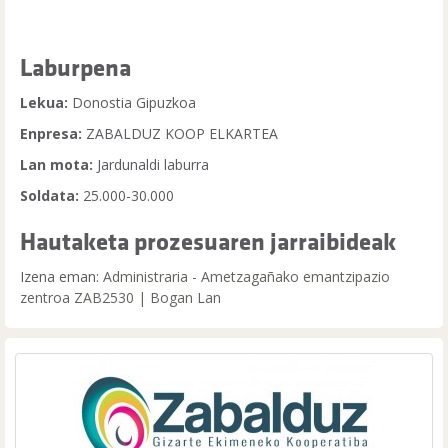
Laburpena
Lekua:
Donostia Gipuzkoa
Enpresa:
ZABALDUZ KOOP ELKARTEA
Lan mota:
Jardunaldi laburra
Soldata:
25.000-30.000
Hautaketa prozesuaren jarraibideak
Izena eman:
Administraria - Ametzagañako emantzipazio
zentroa ZAB2530 | Bogan Lan