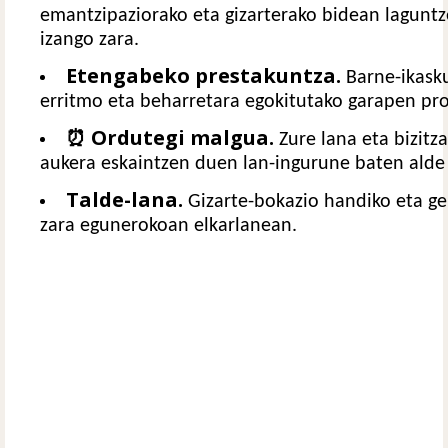
emantzipaziorako eta gizarterako bidean laguntz
izango zara.
Etengabeko prestakuntza.
Barne-ikasku
erritmo eta beharretara egokitutako garapen pro
⏰ Ordutegi malgua.
Zure lana eta bizitz
aukera eskaintzen duen lan-ingurune baten alde
Talde-lana.
Gizarte-bokazio handiko eta ge
zara egunerokoan elkarlanean.