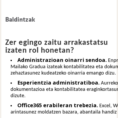
Baldintzak
Zer egingo zaitu arrakastatsu
izaten rol honetan?
Administrazioan oinarri sendoa.
Enpr
Mailako Gradua izateak kontabilitatea eta dok
zehaztasunez kudeatzeko oinarria emango dizu.
Esperientzia administratiboa.
Aurreko 
dokumentazioa eta kontabilitatea eraginkortasu
dizute.
Office365 erabileran trebezia.
Excel, W
arintasunez moldatzen bazara, abantaila handiz 