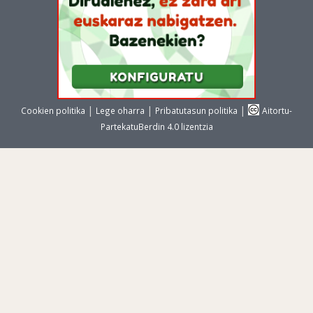
|
|
|
Cookien politika
Lege oharra
Pribatutasun politika
Aitortu-
PartekatuBerdin 4.0 lizentzia