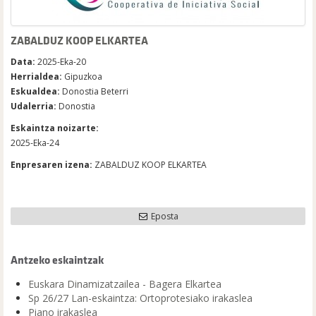
ZABALDUZ KOOP ELKARTEA
Data:
2025-Eka-20
Herrialdea:
Gipuzkoa
Eskualdea:
Donostia Beterri
Udalerria:
Donostia
Eskaintza noizarte:
2025-Eka-24
Enpresaren izena:
ZABALDUZ KOOP ELKARTEA
Eposta
Antzeko eskaintzak
Euskara Dinamizatzailea - Bagera Elkartea
Sp 26/27 Lan-eskaintza: Ortoprotesiako irakaslea
Piano irakaslea