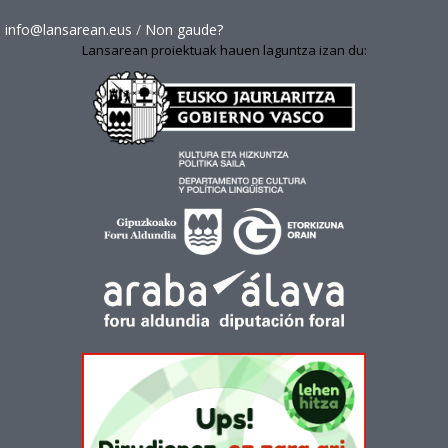
info@lansarean.eus
/
Non gaude?
Lansarean proiektuak hauen laguntza izan du: