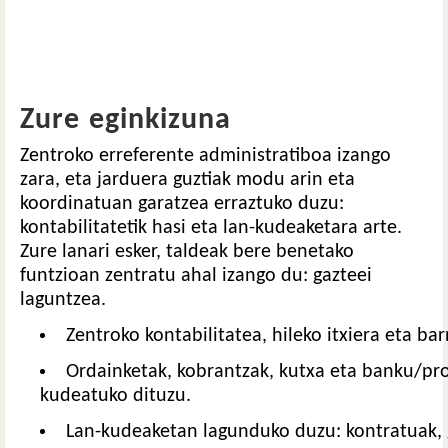
Zure eginkizuna
Zentroko erreferente administratiboa izango
zara, eta jarduera guztiak modu arin eta
koordinatuan garatzea erraztuko duzu:
kontabilitatetik hasi eta lan-kudeaketara arte.
Zure lanari esker, taldeak bere benetako
funtzioan zentratu ahal izango du: gazteei
laguntzea.
Zentroko kontabilitatea, hileko itxiera eta ba
Ordainketak, kobrantzak, kutxa eta banku/pr
kudeatuko dituzu.
Lan-kudeaketan lagunduko duzu: kontratuak,