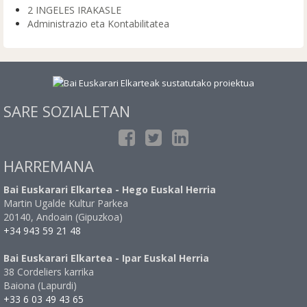
2 INGELES IRAKASLE
Administrazio eta Kontabilitatea
SARE SOZIALETAN
HARREMANA
Bai Euskarari Elkartea - Hego Euskal Herria
Martin Ugalde Kultur Parkea
20140, Andoain (Gipuzkoa)
+34 943 59 21 48
Bai Euskarari Elkartea - Ipar Euskal Herria
38 Cordeliers karrika
Baiona (Lapurdi)
+33 6 03 49 43 65