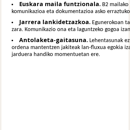
Euskara maila funtzionala.
B2 mailako 
komunikazioa eta dokumentazioa asko erraztuko
Jarrera lankidetzazkoa.
Egunerokoan tal
zara. Komunikazio ona eta laguntzeko gogoa izang
Antolaketa-gaitasuna.
Lehentasunak eza
ordena mantentzen jakiteak lan-fluxua egokia iz
jarduera handiko momentuetan ere.