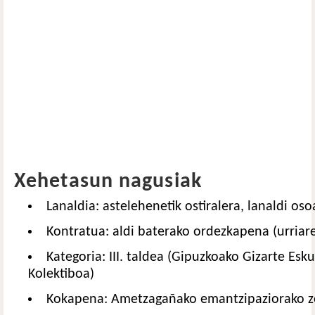
Xehetasun nagusiak
Lanaldia: astelehenetik ostiralera, lanaldi oso
Kontratua: aldi baterako ordezkapena (urriar
Kategoria: III. taldea (Gipuzkoako Gizarte Es
Kolektiboa)
Kokapena: Ametzagañako emantzipaziorako ze