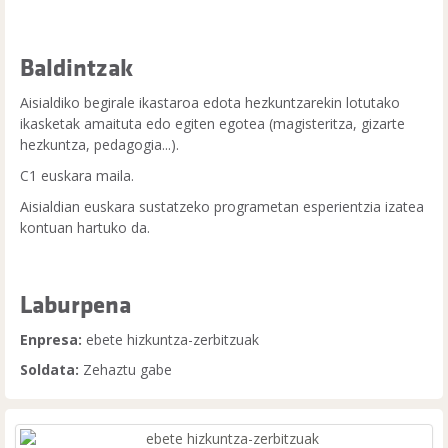
Baldintzak
Aisialdiko begirale ikastaroa edota hezkuntzarekin lotutako
ikasketak amaituta edo egiten egotea (magisteritza, gizarte
hezkuntza, pedagogia...).
C1 euskara maila.
Aisialdian euskara sustatzeko programetan esperientzia izatea
kontuan hartuko da.
Laburpena
Enpresa:
ebete hizkuntza-zerbitzuak
Soldata:
Zehaztu gabe