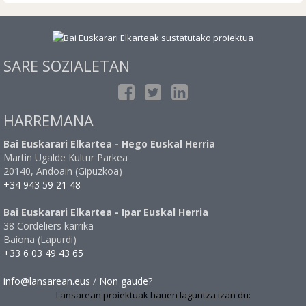
SARE SOZIALETAN
HARREMANA
Bai Euskarari Elkartea - Hego Euskal Herria
Martin Ugalde Kultur Parkea
20140, Andoain (Gipuzkoa)
+34 943 59 21 48
Bai Euskarari Elkartea - Ipar Euskal Herria
38 Cordeliers karrika
Baiona (Lapurdi)
+33 6 03 49 43 65
info@lansarean.eus
/
Non gaude?
Lansarean proiektuak hauen laguntza izan du: