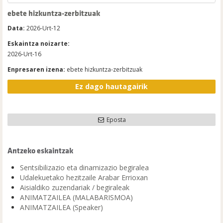
ebete hizkuntza-zerbitzuak
Data:
2026-Urt-12
Eskaintza noizarte:
2026-Urt-16
Enpresaren izena:
ebete hizkuntza-zerbitzuak
Ez dago hautagairik
Eposta
Antzeko eskaintzak
Sentsibilizazio eta dinamizazio begiralea
Udalekuetako hezitzaile Arabar Errioxan
Aisialdiko zuzendariak / begiraleak
ANIMATZAILEA (MALABARISMOA)
ANIMATZAILEA (Speaker)