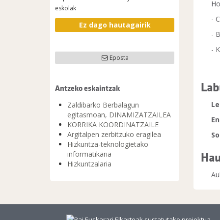
Ho
eskolak
- 
Ez dago hautagairik
- 
- 
Eposta
Lab
Antzeko eskaintzak
Le
Zaldibarko Berbalagun
egitasmoan, DINAMIZATZAILEA
En
KORRIKA KOORDINATZAILE
Argitalpen zerbitzuko eragilea
So
Hizkuntza-teknologietako
Hau
informatikaria
Hizkuntzalaria
Au