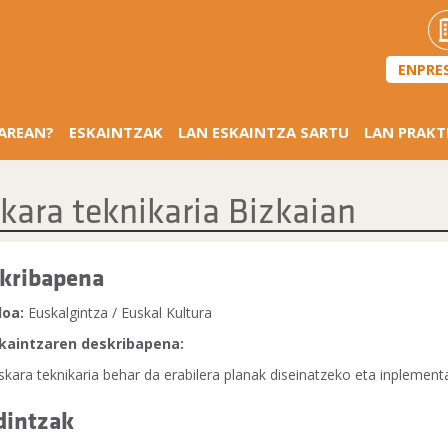
ENPRE
SAREAN?
ESKAINTZAK
LAN ESKAINTZA SARTU
LAN PRAKT
kara teknikaria Bizkaian
kribapena
loa:
Euskalgintza / Euskal Kultura
kaintzaren deskribapena:
skara teknikaria behar da erabilera planak diseinatzeko eta inplemen
dintzak