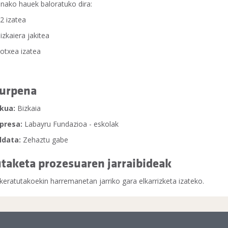
nako hauek baloratuko dira:
C2 izatea
Bizkaiera jakitea
Kotxea izatea
urpena
kua:
Bizkaia
presa:
Labayru Fundazioa - eskolak
ldata:
Zehaztu gabe
taketa prozesuaren jarraibideak
keratutakoekin harremanetan jarriko gara elkarrizketa izateko.