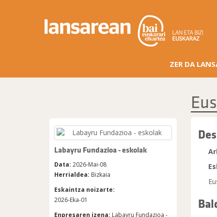
ZER DA LAN
Eus
Des
Labayru Fundazioa - eskolak
Ar
Data:
2026-Mai-08
Es
Herrialdea:
Bizkaia
Eu
Eskaintza noizarte:
Bal
2026-Eka-01
Enpresaren izena:
Labayru Fundazioa -