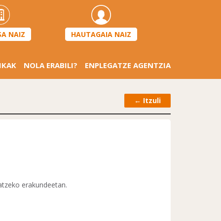
HAUTAGAIA NAIZ
SA NAIZ
IKAK
NOLA ERABILI?
ENPLEGATZE AGENTZIA
←
Itzuli
tatzeko erakundeetan.