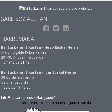
SARE SOZIALETAN
HARREMANA
Bai Euskarari Elkartea - Hego Euskal Herria
Martin Ugalde Kultur Parkea
20140, Andoain (Gipuzkoa)
+34 943 59 21 48
Bai Euskarari Elkartea - Ipar Euskal Herria
38 Cordeliers karrika
Baiona (Lapurdi)
+33 6 03 49 43 65
info@lansarean.eus
/
Non gaude?
Lansarean proiektuak hauen laguntza izan du: