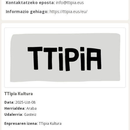
Kontaktatzeko eposta:
info@ttipia.eus
Informazio gehiago:
https://ttipia.eus/eu/
TTipia Kultura
Data:
2025-Uzt-08
Herrialdea:
Araba
Udalerria:
Gasteiz
Enpresaren izena:
TTipia Kultura