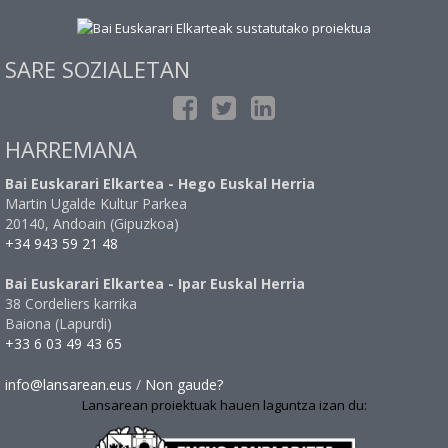
SARE SOZIALETAN
HARREMANA
Bai Euskarari Elkartea - Hego Euskal Herria
Martin Ugalde Kultur Parkea
20140, Andoain (Gipuzkoa)
+34 943 59 21 48
Bai Euskarari Elkartea - Ipar Euskal Herria
38 Cordeliers karrika
Baiona (Lapurdi)
+33 6 03 49 43 65
info@lansarean.eus
/
Non gaude?
Lansarean proiektuak hauen laguntza izan du: