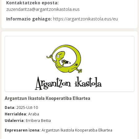
Kontaktatzeko eposta:
zuzendaritza@argantzonikastola.eus
Informazio gehiago:
https://argantzonikastola.eus/eu
Argantzun Ikastola Kooperatiba Elkartea
Data:
2025-Uzt-10
Herrialdea:
Araba
Udalerria:
Erribera Beitia
Enpresaren izena:
Argantzun Ikastola Kooperatiba Elkartea