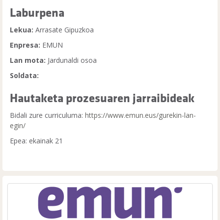
Laburpena
Lekua:
Arrasate Gipuzkoa
Enpresa:
EMUN
Lan mota:
Jardunaldi osoa
Soldata:
Hautaketa prozesuaren jarraibideak
Bidali zure curriculuma:
https://www.emun.eus/
gurekin-lan-
egin
/
Epea: ekainak 21