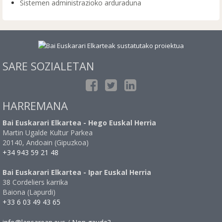
Sistemen administrazioko arduraduna
SARE SOZIALETAN
HARREMANA
Bai Euskarari Elkartea - Hego Euskal Herria
Martin Ugalde Kultur Parkea
20140, Andoain (Gipuzkoa)
+34 943 59 21 48
Bai Euskarari Elkartea - Ipar Euskal Herria
38 Cordeliers karrika
Baiona (Lapurdi)
+33 6 03 49 43 65