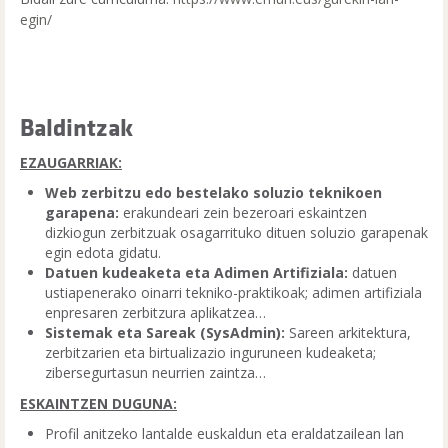
egin
/
Baldintzak
EZAUGARRIAK:
Web zerbitzu edo bestelako soluzio teknikoen
garapena:
erakundeari zein bezeroari eskaintzen
dizkiogun zerbitzuak osagarrituko dituen soluzio garapenak
egin edota gidatu.
Datuen kudeaketa eta Adimen Artifiziala:
datuen
ustiapenerako oinarri tekniko-praktikoak; adimen artifiziala
enpresaren zerbitzura aplikatzea…
Sistemak eta Sareak (SysAdmin):
Sareen arkitektura,
zerbitzarien eta birtualizazio inguruneen kudeaketa;
zibersegurtasun neurrien zaintza…
ESKAINTZEN DUGUNA:
Profil anitzeko lantalde euskaldun eta eraldatzailean lan