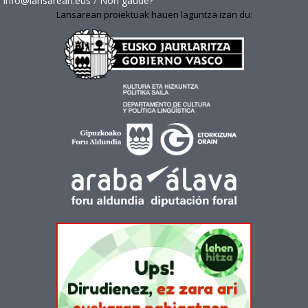
info@lansarean.eus
/
Non gaude?
Lansarean proiektuak hauen laguntza izan du: