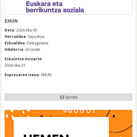
EMUN
Data:
2026-Eka-05
Herrialdea:
Gipuzkoa
Eskualdea:
Debagoiena
Udalerria:
Arrasate
Eskaintza noizarte:
2026-Eka-21
Enpresaren izena:
EMUN
Eposta