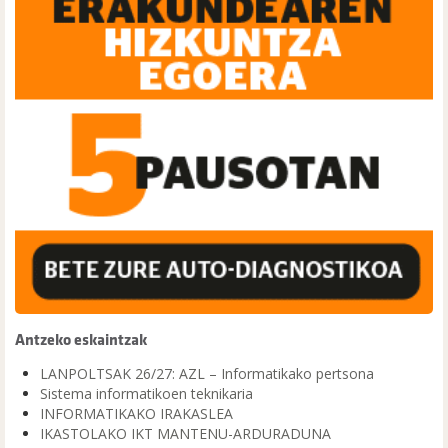
Antzeko eskaintzak
LANPOLTSAK 26/27: AZL – Informatikako pertsona
Sistema informatikoen teknikaria
INFORMATIKAKO IRAKASLEA
IKASTOLAKO IKT MANTENU-ARDURADUNA