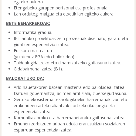
egiteko aukera.
Etengabeko garapen pertsonal eta profesionala.
Lan ordutegi malgua eta etxetik lan egiteko aukera.
BETE BEHARREKOAK:
Informatika gradua.
IKT arloko proiektuak zein prozesuak diseinatu, garatu eta
gidatzen esperientzia izatea.
Euskara maila altua
(gutxienez EGA edo baliokidea).
Taldeak gidatzeko eta dinamizatzeko gaitasuna izatea.
Gidabaimena izatea (B1).
BALORATUKO DA:
Arlo hauetakoren batean masterra edo baliokidea izatea:
Datuen gobernantza, adimen artifiziala, zibersegurtasuna…
Gertuko ekosistema teknologikoekin harremanak izan eta
erakundeen arteko aliantzak sortzeko ikuspegia eta
esperientzia izatea.
Komunikaziorako eta harremanetarako gaitasuna izatea.
Emunen zerbitzuen arloan edota erantzukizun sozialaren
esparruan esperientzia izatea.