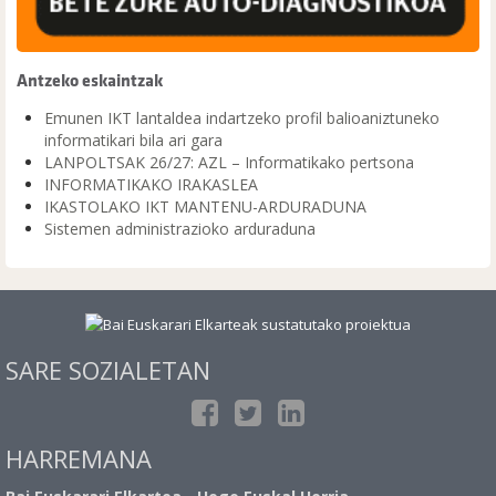
Antzeko eskaintzak
Emunen IKT lantaldea indartzeko profil balioaniztuneko
informatikari bila ari gara
LANPOLTSAK 26/27: AZL – Informatikako pertsona
INFORMATIKAKO IRAKASLEA
IKASTOLAKO IKT MANTENU-ARDURADUNA
Sistemen administrazioko arduraduna
SARE SOZIALETAN
HARREMANA