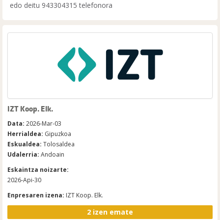
edo deitu 943304315 telefonora
IZT Koop. Elk.
Data:
2026-Mar-03
Herrialdea:
Gipuzkoa
Eskualdea:
Tolosaldea
Udalerria:
Andoain
Eskaintza noizarte:
2026-Api-30
Enpresaren izena:
IZT Koop. Elk.
2 izen emate