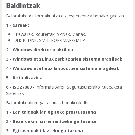
Baldintzak
Baloratuko da formakuntza eta esperientzia honako gaietan:
1.- Sareak:
Firewallak, Routerrak, VPNak, Vlanak...
DHCP, DNS, SMB, POP/IMAP/SMTP
2.- Windows direktorio aktiboa
3.- Windows eta Linux zerbitzarien sistema eragileak
4.- Windows eta linux lanpostuen sistema eragileak
5.- Birtualizazioa
6.- ISO27000
- Informazioaren Segurtasunerako Kudeaketa
Sistemak
Baloratuko diren gaitasunak honakoak dira:
1.- Lan taldeak lan egiteko prestutasuna
2.- Bezeroekin harremantzeko gaitasuna
3.- Egitasmoak idazteko gaitasuna