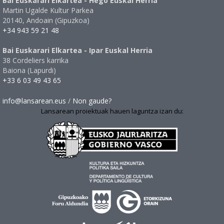
Bai Euskarari Elkartea - Hego Euskal Herria
Martin Ugalde Kultur Parkea
20140, Andoain (Gipuzkoa)
+34 943 59 21 48
Bai Euskarari Elkartea - Ipar Euskal Herria
38 Cordeliers karrika
Baiona (Lapurdi)
+33 6 03 49 43 65
info@lansarean.eus
/
Non gaude?
Lansarean proiektuak hauen laguntza izan du: