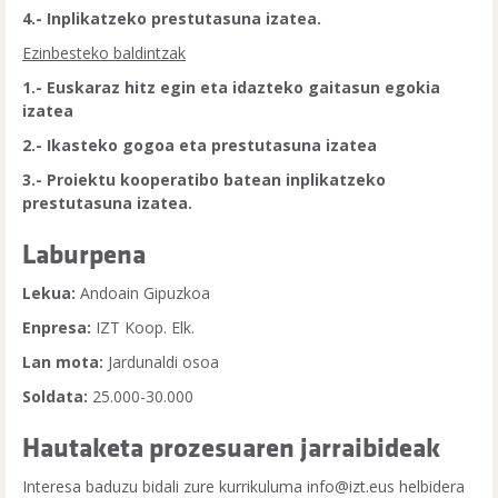
4.- Inplikatzeko prestutasuna izatea.
Ezinbesteko baldintzak
1.- Euskaraz hitz egin eta idazteko gaitasun egokia
izatea
2.- Ikasteko gogoa eta prestutasuna izatea
3.- Proiektu kooperatibo batean inplikatzeko
prestutasuna izatea.
Laburpena
Lekua:
Andoain Gipuzkoa
Enpresa:
IZT Koop. Elk.
Lan mota:
Jardunaldi osoa
Soldata:
25.000-30.000
Hautaketa prozesuaren jarraibideak
Interesa baduzu bidali zure kurrikuluma info@izt.eus helbidera