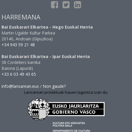
HARREMANA
Bai Euskarari Elkartea - Hego Euskal Herria
Martin Ugalde Kultur Parkea
20140, Andoain (Gipuzkoa)
+34 943 59 21 48
Bai Euskarari Elkartea - Ipar Euskal Herria
38 Cordeliers karrika
Baiona (Lapurdi)
+33 6 03 49 43 65
info@lansarean.eus
/
Non gaude?
Lansarean proiektuak hauen laguntza izan du: