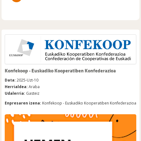
Konfekoop - Euskadiko Kooperatiben Konfederazioa
Data:
2025-Uzt-10
Herrialdea:
Araba
Udalerria:
Gasteiz
Enpresaren izena:
Konfekoop - Euskadiko Kooperatiben Konfederazioa