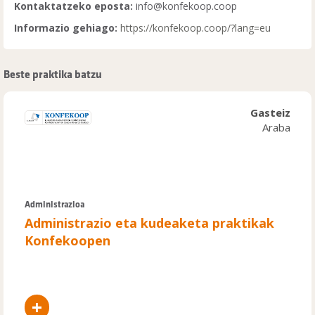
Kontaktatzeko eposta:
info@konfekoop.coop
Informazio gehiago:
https://konfekoop.coop/?lang=eu
Beste praktika batzu
Gasteiz
Araba
Administrazioa
Administrazio eta kudeaketa praktikak
Konfekoopen
+