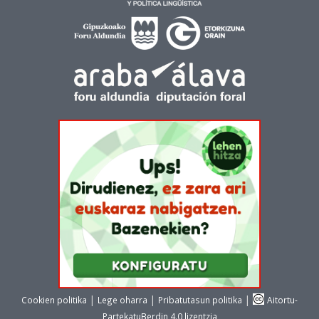
|
|
|
Cookien politika
Lege oharra
Pribatutasun politika
Aitortu-
PartekatuBerdin 4.0 lizentzia