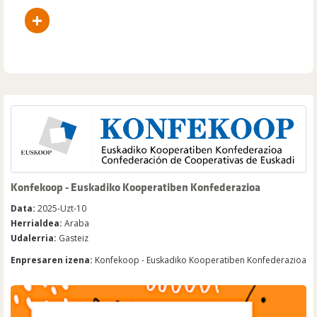
+
Konfekoop - Euskadiko Kooperatiben Konfederazioa
Data:
2025-Uzt-10
Herrialdea:
Araba
Udalerria:
Gasteiz
Enpresaren izena:
Konfekoop - Euskadiko Kooperatiben Konfederazioa