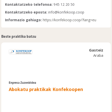
Kontaktatzeko telefonoa:
945 12 20 50
Kontaktatzeko eposta:
info@konfekoop.coop
Informazio gehiago:
https://konfekoop.coop/?lang=eu
Beste praktika batzu
Gasteiz
Araba
Enpresa Zuzenbidea
Abokatu praktikak Konfekoopen