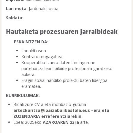
Lan mota:
Jardunaldi osoa
Soldata:
Hautaketa prozesuaren jarraibideak
ESKAINTZEN DA:
Lanaldi osoa.
Kontratu mugagabea.
Kooperatiba-izaera duten lan-ingurune
partehartzailean ibilbide profesionala garatzeko
aukera.
Eragin sozial handiko proiektu baten lidergoa
eramatea.
KURRIKULUMAK:
Bidali zure CV-a eta motibazio-gutuna
artezkaritza@ibaizabalikastola.eus
–era eta
ZUZENDARIA erreferentziarekin.
Epea: 2025eko
AZAROAREN 23ra
arte.