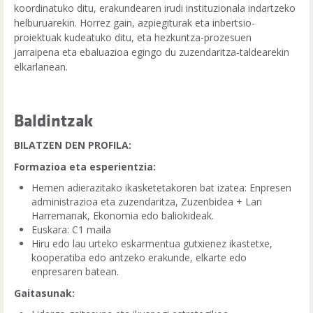
koordinatuko ditu, erakundearen irudi instituzionala indartzeko
helburuarekin. Horrez gain, azpiegiturak eta inbertsio-
proiektuak kudeatuko ditu, eta hezkuntza-prozesuen
jarraipena eta ebaluazioa egingo du zuzendaritza-taldearekin
elkarlanean.
Baldintzak
BILATZEN DEN PROFILA:
Formazioa eta esperientzia:
Hemen adierazitako ikasketetakoren bat izatea: Enpresen
administrazioa eta zuzendaritza, Zuzenbidea + Lan
Harremanak, Ekonomia edo baliokideak.
Euskara: C1 maila
Hiru edo lau urteko eskarmentua gutxienez ikastetxe,
kooperatiba edo antzeko erakunde, elkarte edo
enpresaren batean.
Gaitasunak: