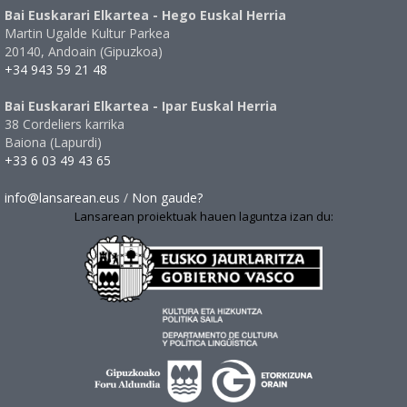
Bai Euskarari Elkartea - Hego Euskal Herria
Martin Ugalde Kultur Parkea
20140, Andoain (Gipuzkoa)
+34 943 59 21 48
Bai Euskarari Elkartea - Ipar Euskal Herria
38 Cordeliers karrika
Baiona (Lapurdi)
+33 6 03 49 43 65
info@lansarean.eus
/
Non gaude?
Lansarean proiektuak hauen laguntza izan du: