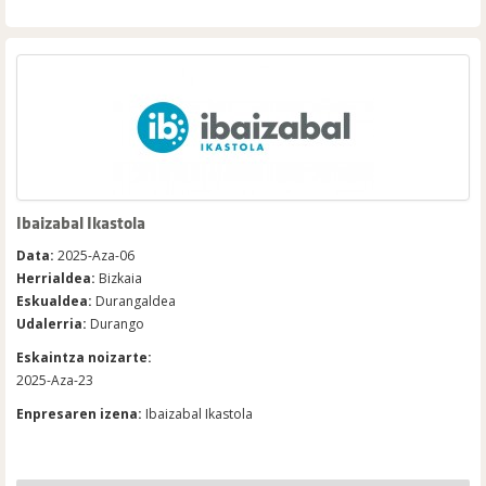
Ibaizabal Ikastola
Data:
2025-Aza-06
Herrialdea:
Bizkaia
Eskualdea:
Durangaldea
Udalerria:
Durango
Eskaintza noizarte:
2025-Aza-23
Enpresaren izena:
Ibaizabal Ikastola