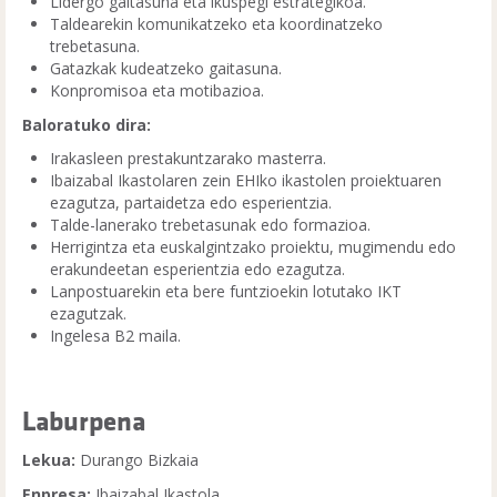
Lidergo gaitasuna eta ikuspegi estrategikoa.
Taldearekin komunikatzeko eta koordinatzeko
trebetasuna.
Gatazkak kudeatzeko gaitasuna.
Konpromisoa eta motibazioa.
Baloratuko dira:
Irakasleen prestakuntzarako masterra.
Ibaizabal Ikastolaren zein EHIko ikastolen proiektuaren
ezagutza, partaidetza edo esperientzia.
Talde-lanerako trebetasunak edo formazioa.
Herrigintza eta euskalgintzako proiektu, mugimendu edo
erakundeetan esperientzia edo ezagutza.
Lanpostuarekin eta bere funtzioekin lotutako IKT
ezagutzak.
Ingelesa B2 maila.
Laburpena
Lekua:
Durango Bizkaia
Enpresa:
Ibaizabal Ikastola