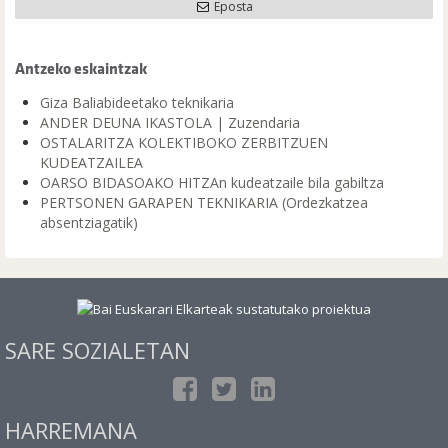
Eposta
Antzeko eskaintzak
Giza Baliabideetako teknikaria
ANDER DEUNA IKASTOLA | Zuzendaria
OSTALARITZA KOLEKTIBOKO ZERBITZUEN
KUDEATZAILEA
OARSO BIDASOAKO HITZAn kudeatzaile bila gabiltza
PERTSONEN GARAPEN TEKNIKARIA (Ordezkatzea
absentziagatik)
SARE SOZIALETAN
HARREMANA