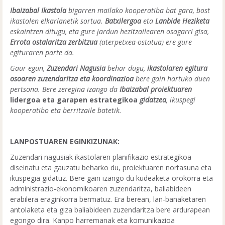
Ibaizabal Ikastola
bigarren mailako kooperatiba bat gara, bost
ikastolen elkarlanetik sortua.
Batxilergoa
eta
Lanbide Heziketa
eskaintzen ditugu, eta gure jardun hezitzailearen osagarri gisa,
Errota ostalaritza zerbitzua
(aterpetxea-ostatua) ere gure
egituraren parte da.
Gaur egun,
Zuzendari Nagusia
behar dugu,
ikastolaren egitura
osoaren zuzendaritza eta koordinazioa
bere gain hartuko duen
pertsona. Bere zeregina izango da
Ibaizabal proiektuaren
lidergoa eta garapen estrategikoa
gidatzea
, ikuspegi
kooperatibo eta berritzaile batetik.
LANPOSTUAREN EGINKIZUNAK:
Zuzendari nagusiak ikastolaren planifikazio estrategikoa
diseinatu eta gauzatu beharko du, proiektuaren nortasuna eta
ikuspegia gidatuz. Bere gain izango du kudeaketa orokorra eta
administrazio-ekonomikoaren zuzendaritza, baliabideen
erabilera eraginkorra bermatuz. Era berean, lan-banaketaren
antolaketa eta giza baliabideen zuzendaritza bere ardurapean
egongo dira. Kanpo harremanak eta komunikazioa